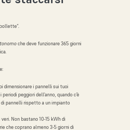
bollette”.
utonomo
che deve funzionare 365 giorni
ica.
e:
oi dimensionare i pannelli sui tuoi
 periodi peggiori dell’anno, quando c’è
di pannelli rispetto a un impianto
sti veri. Non bastano 10-15 kWh di
ie che coprano almeno 3-5 giorni di