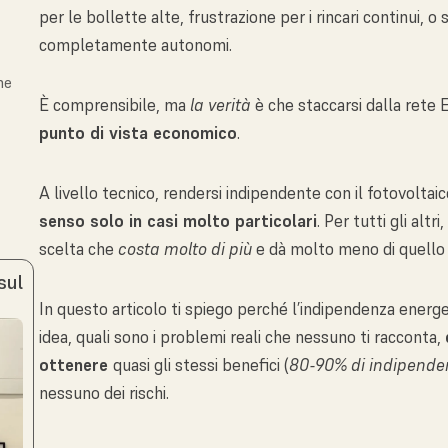
per le bollette alte, frustrazione per i rincari continui, 
completamente autonomi.
he
È comprensibile, ma
la verità
è che staccarsi dalla rete 
punto di vista economico
.
A livello tecnico, rendersi indipendente con il fotovoltai
senso solo in casi molto particolari
. Per tutti gli alt
scelta che
costa molto di più
e dà molto meno di quello 
sul
In questo articolo ti spiego perché l’indipendenza energ
idea, quali sono i problemi reali che nessuno ti racconta,
ottenere
quasi gli stessi benefici (
80-90% di indipende
nessuno dei rischi.