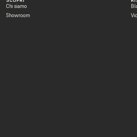
SCOPRI
RI
Chi siamo
Bl
Showroom
Vi