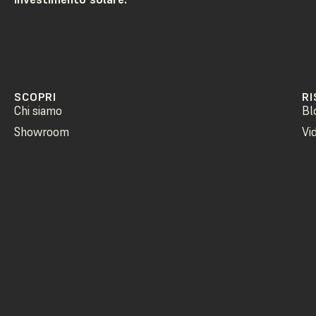
SCOPRI
RI
Chi siamo
Bl
Showroom
Vi