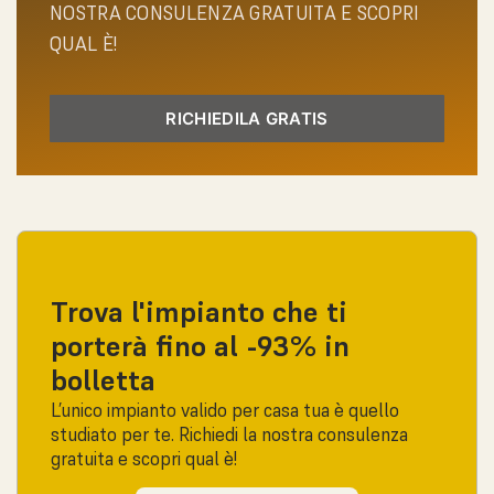
NOSTRA CONSULENZA GRATUITA E SCOPRI
QUAL È!
RICHIEDILA GRATIS
Trova l'impianto che ti
porterà fino al -93% in
bolletta
L’unico impianto valido per casa tua è quello
studiato per te. Richiedi la nostra consulenza
gratuita e scopri qual è!