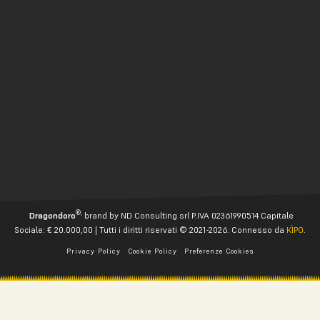
®,
Dragondoro
brand by ND Consulting srl P.IVA 02361990514 Capitale
Sociale: € 20.000,00 | Tutti i diritti riservati © 2021-2026. Connesso da
KÌPO
.
Privacy Policy
Cookie Policy
Preferenze Cookies