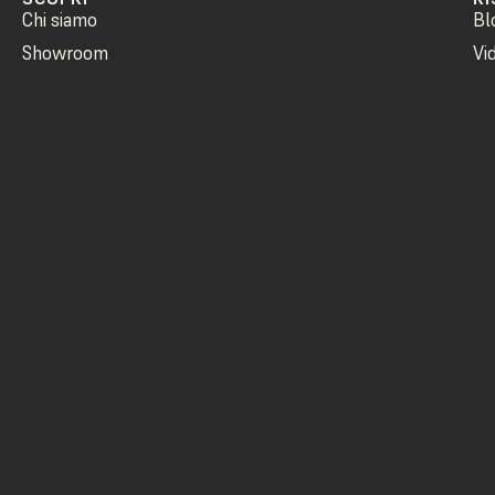
Chi siamo
Bl
Showroom
Vi