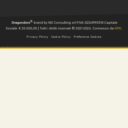
®,
Dragondoro
brand by ND Consulting srl P.IVA 02361990514 Capitale
Sociale: € 20.000,00 | Tutti i diritti riservati © 2021-2026. Connesso da
KÌPO
.
Privacy Policy
Cookie Policy
Preferenze Cookies