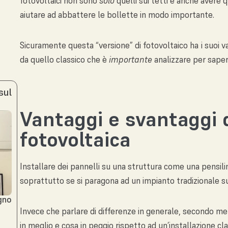
fotovoltaici non sono
solo
quelli sui tetti e anche avere 
aiutare ad abbattere le bollette in modo importante.
Sicuramente questa “versione” di fotovoltaico ha
i suoi 
da quello classico che è
importante
analizzare per saper
sul
Vantaggi e svantaggi 
fotovoltaica
Installare dei pannelli su una struttura come una pensilina 
soprattutto se si paragona ad un impianto tradizionale su
ogno
o
Invece che parlare di differenze in generale, secondo me
in meglio e cosa in peggio rispetto ad un’installazione cla