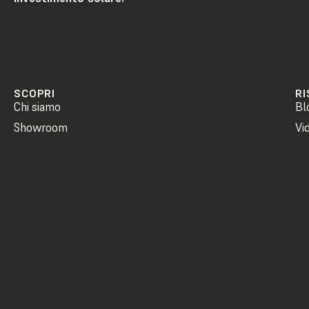
SCOPRI
RI
Chi siamo
Bl
Showroom
Vi