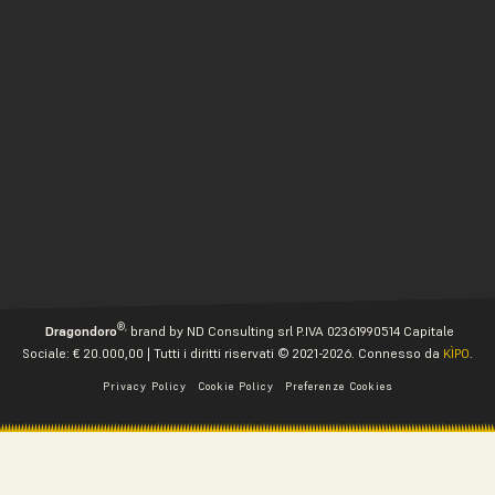
®,
Dragondoro
brand by ND Consulting srl P.IVA 02361990514 Capitale
Sociale: € 20.000,00 | Tutti i diritti riservati © 2021-2026. Connesso da
KÌPO
.
Privacy Policy
Cookie Policy
Preferenze Cookies