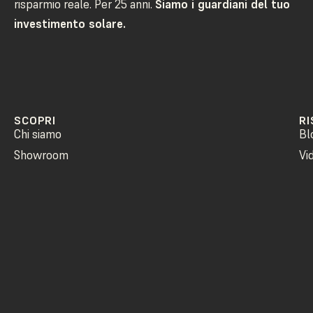
risparmio reale. Per 25 anni.
Siamo i guardiani del tuo
investimento solare.
SCOPRI
RI
Chi siamo
Bl
Showroom
Vi